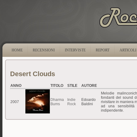
HOME
RECENSIONI
INTERVISTE
REPORT
ARTICOLI
Desert Clouds
ANNO
TITOLO
STILE
AUTORE
Melodie malinconich
fondanti del sound 
Dharma
Indie
Edoardo
2007
rivisitare in maniera
Bums
Rock
Baldini
ad una sensibilità
indipendente.