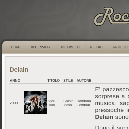
HOME
RECENSIONI
INTERVISTE
REPORT
ARTICOLI
Delain
ANNO
TITOLO
STILE
AUTORE
E’ pazzesco 
sorprese a 
April
Gothic
Damiano
musica sap
2009
Rain
Metal
Cembali
pressoché im
Delain
sono 
Dopo il suc