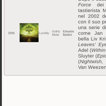
Force
de
tastierista 
nel 2002 d
con il suo 
una serie di
Gothic
Edoardo
come Jan 
2006
Lucidity
Metal
Baldini
bella Liv Kr
Leaves’ Ey
Adel (
Within
Sluyter (
Epi
(
Nightwish, 
Van Weezen