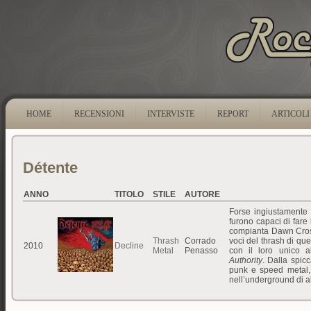
HOME
RECENSIONI
INTERVISTE
REPORT
ARTICOLI
Détente
ANNO
TITOLO
STILE
AUTORE
Forse ingiustamente 
furono capaci di fare
compianta Dawn Crosby
Thrash
Corrado
voci del thrash di que
2010
Decline
Metal
Penasso
con il loro unico 
Authority
. Dalla spicc
punk e speed metal, 
nell’underground di al