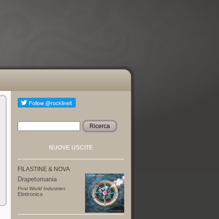
Ricerca
Form di ricerca
NUOVE USCITE
FILASTINE & NOVA
Drapetomania
Post World Industries
Elettronica