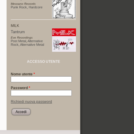
Meccano Records
Punk Rock
,
Hardcore
MILK
Tantrum
Eve Recordings
Post Metal
,
Alternative
Rock
,
Alternative Metal
ACCESSO UTENTE
Nome utente
*
Password
*
Richiedi nuova password