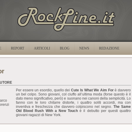
E
REPORT
ARTICOLI
BLOG
NEWS
REDAZIONE
or
UTORE
Per essere un esordio, quello dei
Cute Is What We Aim For
è davvero
un bel colpo. Sono giovani, col ciuffo all’ultima moda (forse questo è il
dato meno significativo, però) e suonano nei canoni della semplicità. Lo
arco
fanno con le loro chitarre distorte, i quattro soliti accordi, ma con
orenzi
inventiva e freschezza che davvero colpiscono nel segno.
The Same
Old Blood Rush With a New Touch
è il debutto per questi quattro
giovani ragazzi di New York.