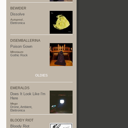
BEWIDER
Dissolve
Autoprod..
Elettronica
DISEMBALLERINA
Poison Gown
Minotauro
Gothic Rock
OLDIES
EMERALDS
Does It Look Like I'm
Here
Mego
Drone
,
Ambient
,
Elettronica
BLOODY RIOT
Bloody Riot