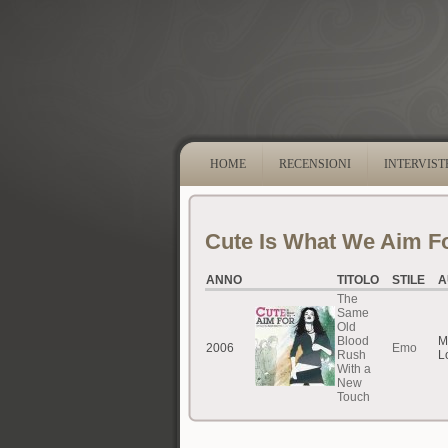
HOME
RECENSIONI
INTERVIST
Cute Is What We Aim F
ANNO
TITOLO
STILE
A
The
Same
Old
Blood
M
2006
Emo
Rush
L
With a
New
Touch