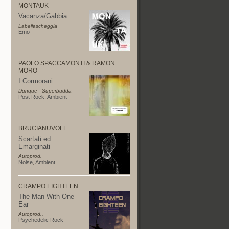
MONTAUK
Vacanza/Gabbia
Labellascheggia
Emo
PAOLO SPACCAMONTI & RAMON
MORO
I Cormorani
Dunque - Superbudda
Post Rock
,
Ambient
BRUCIANUVOLE
Scartati ed
Emarginati
Autoprod.
Noise
,
Ambient
CRAMPO EIGHTEEN
The Man With One
Ear
Autoprod..
Psychedelic Rock