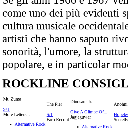
come uno dei più evidenti sp
cultura musicale occidentale
artisti che hanno saputo ri
sonorità, l'umore, la struttu
popolare, e in particolar m
ROCKLINE CONSIGL
Mt. Zuma
Dinosaur Jr.
The Pier
Anohni
S/T
Give A Glimpe Of...
More Letters...
S/T
Hopeles
Jagjaguwar
Faro Record
Secretl
Alternative Rock
Alternative Rock