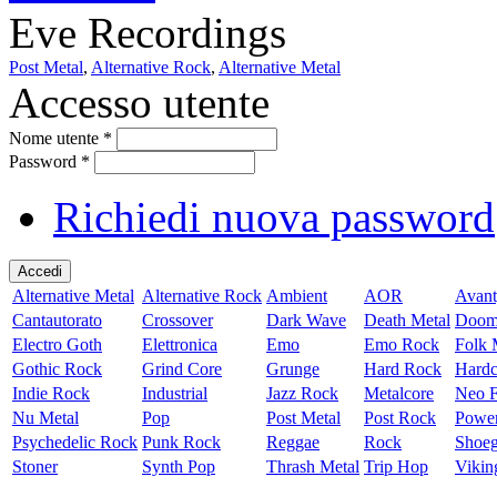
Eve Recordings
Post Metal
,
Alternative Rock
,
Alternative Metal
Accesso utente
Nome utente
*
Password
*
Richiedi nuova password
Alternative Metal
Alternative Rock
Ambient
AOR
Avant
Cantautorato
Crossover
Dark Wave
Death Metal
Doom
Electro Goth
Elettronica
Emo
Emo Rock
Folk 
Gothic Rock
Grind Core
Grunge
Hard Rock
Hardc
Indie Rock
Industrial
Jazz Rock
Metalcore
Neo F
Nu Metal
Pop
Post Metal
Post Rock
Power
Psychedelic Rock
Punk Rock
Reggae
Rock
Shoe
Stoner
Synth Pop
Thrash Metal
Trip Hop
Vikin