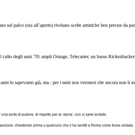
 sul palco (ora all’aperto) rivelano scelte artistiche ben precise da par
al culto degli anni '70: ampli Orange, Telecaster, un basso Rickenbacke
 anni lo sapevamo già, ma - per i tanti non veronesi che ancora non li ave
na sorta di pudore, di rispetto per la ‘storia’, non ci sarei andato.
ospezione, chiedendo prima a qualcuno che li ha sentiti a Roma come fosse andata.