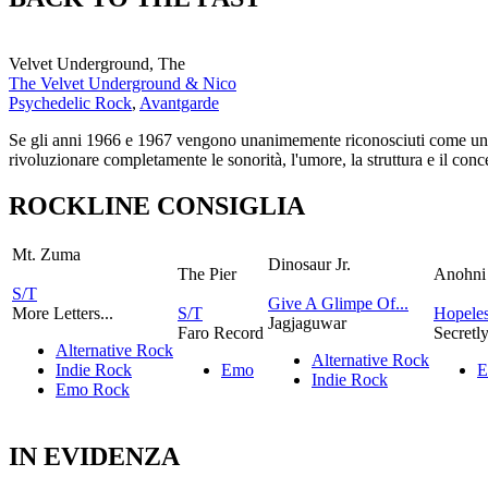
Velvet Underground, The
The Velvet Underground & Nico
Psychedelic Rock
,
Avantgarde
Se gli anni 1966 e 1967 vengono unanimemente riconosciuti come uno de
rivoluzionare completamente le sonorità, l'umore, la struttura e il con
ROCKLINE CONSIGLIA
Mt. Zuma
Dinosaur Jr.
The Pier
Anohni
S/T
Give A Glimpe Of...
More Letters...
S/T
Hopeles
Jagjaguwar
Faro Record
Secretl
Alternative Rock
Alternative Rock
Indie Rock
Emo
E
Indie Rock
Emo Rock
IN EVIDENZA