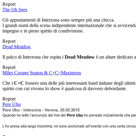
Report
The Oh Sees
Gli appuntamenti di Interzona sono sempre più una chicca.
I grandi nomi della scena indipendente internazionale che si avvicendano
impegno e in pieno spirito di condivisione.
Report
Dead Meadow
Il palco di Interzona che ospita i
Dead Meadow
è un altare dedicato 
Report
Miles Cooper Seaton & C+C=Maxigross
Che i
C+C
fossero una delle più interessanti band italiane degli ultimi
spirito con cui vivono lo show è qualcosa di davvero debordante.
Report
Pere Ubu
Pere Ubu - Interzona - Verona, 20.02.2015
Quando ho letto l’annuncio del live dei
Pere Ubu
ho pensato inizialmente che per u
L’ho presa alla larga insomma, mi sono avvicinato all’evento con una certa circ