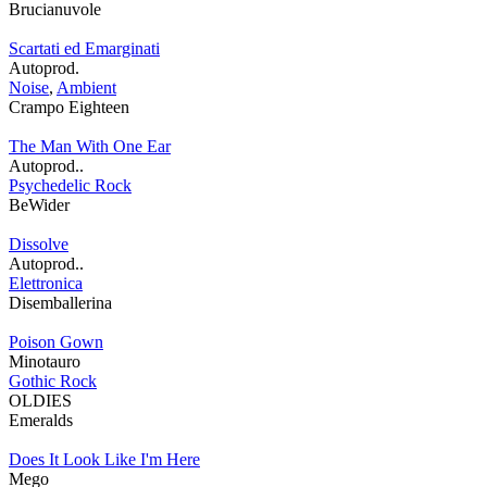
Brucianuvole
Scartati ed Emarginati
Autoprod.
Noise
,
Ambient
Crampo Eighteen
The Man With One Ear
Autoprod..
Psychedelic Rock
BeWider
Dissolve
Autoprod..
Elettronica
Disemballerina
Poison Gown
Minotauro
Gothic Rock
OLDIES
Emeralds
Does It Look Like I'm Here
Mego