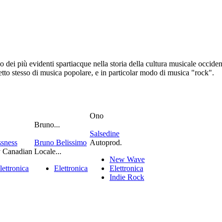
i più evidenti spartiacque nella storia della cultura musicale occident
cetto stesso di musica popolare, e in particolar modo di musica "rock".
Ono
Bruno...
Salsedine
sness
Bruno Belissimo
Autoprod.
y Canadian
Locale...
New Wave
lettronica
Elettronica
Elettronica
Indie Rock