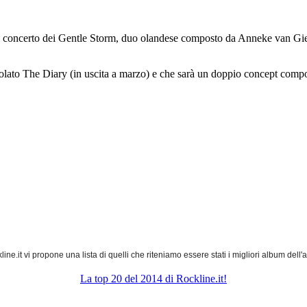
 al concerto dei Gentle Storm, duo olandese composto da Anneke van Gie
itolato The Diary (in uscita a marzo) e che sarà un doppio concept comp
ine.it vi propone una lista di quelli che riteniamo essere stati i migliori album del
La top 20 del 2014 di Rockline.it!