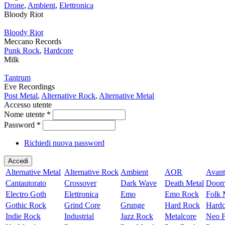
Drone
,
Ambient
,
Elettronica
Bloody Riot
Bloody Riot
Meccano Records
Punk Rock
,
Hardcore
Milk
Tantrum
Eve Recordings
Post Metal
,
Alternative Rock
,
Alternative Metal
Accesso utente
Nome utente
*
Password
*
Richiedi nuova password
Alternative Metal
Alternative Rock
Ambient
AOR
Avant
Cantautorato
Crossover
Dark Wave
Death Metal
Doom
Electro Goth
Elettronica
Emo
Emo Rock
Folk 
Gothic Rock
Grind Core
Grunge
Hard Rock
Hardc
Indie Rock
Industrial
Jazz Rock
Metalcore
Neo F