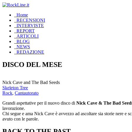
Home
RECENSIONI
INTERVISTE
REPORT
ARTICOLI
BLOG
NEWS
REDAZIONE
DISCO DEL MESE
Nick Cave and The Bad Seeds
Skeleton Tree
Rock
,
Cantautorato
Grandi aspettative per il nuovo disco di
Nick Cave
& The Bad Seed
lavorazione.
Chi segue e ama Nick Cave è avvezzo ad ascoltare sia storie nere e sca
avuto con le parole.
BACK TO THE PAST