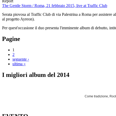
Report
The Gentle Storm / Roma, 21 febbraio 2015, live at Traffic Club
Serata piovosa al Traffic Club di via Palestrina a Roma per assistere
al progetto Ayreon).
Per quest'occasione il duo presenta l'imminente album di debutto, int
Pagine
1
2
seguente ›
ultima »
I migliori album del 2014
Come tradizione, Rockl