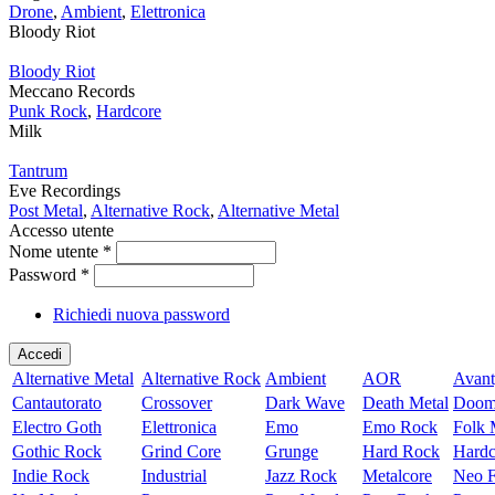
Drone
,
Ambient
,
Elettronica
Bloody Riot
Bloody Riot
Meccano Records
Punk Rock
,
Hardcore
Milk
Tantrum
Eve Recordings
Post Metal
,
Alternative Rock
,
Alternative Metal
Accesso utente
Nome utente
*
Password
*
Richiedi nuova password
Alternative Metal
Alternative Rock
Ambient
AOR
Avant
Cantautorato
Crossover
Dark Wave
Death Metal
Doom
Electro Goth
Elettronica
Emo
Emo Rock
Folk 
Gothic Rock
Grind Core
Grunge
Hard Rock
Hardc
Indie Rock
Industrial
Jazz Rock
Metalcore
Neo F