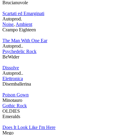
Brucianuvole
Scartati ed Emarginati
Autoprod.
Noise
,
Ambient
Crampo Eighteen
The Man With One Ear
Autoprod..
Psychedelic Rock
BeWider
Dissolve
Autoprod..
Elettronica
Disemballerina
Poison Gown
Minotauro
Gothic Rock
OLDIES
Emeralds
Does It Look Like I'm Here
Mego