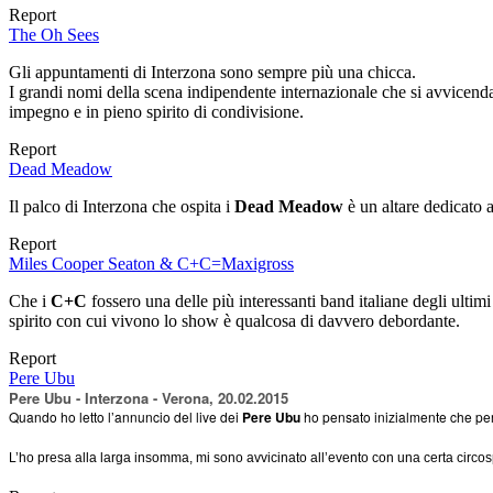
Report
The Oh Sees
Gli appuntamenti di Interzona sono sempre più una chicca.
I grandi nomi della scena indipendente internazionale che si avvicendano
impegno e in pieno spirito di condivisione.
Report
Dead Meadow
Il palco di Interzona che ospita i
Dead Meadow
è un altare dedicato 
Report
Miles Cooper Seaton & C+C=Maxigross
Che i
C+C
fossero una delle più interessanti band italiane degli ultimi
spirito con cui vivono lo show è qualcosa di davvero debordante.
Report
Pere Ubu
Pere Ubu - Interzona - Verona, 20.02.2015
Quando ho letto l’annuncio del live dei
Pere Ubu
ho pensato inizialmente che per u
L’ho presa alla larga insomma, mi sono avvicinato all’evento con una certa circ