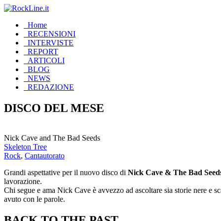
Home
RECENSIONI
INTERVISTE
REPORT
ARTICOLI
BLOG
NEWS
REDAZIONE
DISCO DEL MESE
Nick Cave and The Bad Seeds
Skeleton Tree
Rock
,
Cantautorato
Grandi aspettative per il nuovo disco di
Nick Cave
& The Bad Seed
lavorazione.
Chi segue e ama Nick Cave è avvezzo ad ascoltare sia storie nere e sca
avuto con le parole.
BACK TO THE PAST