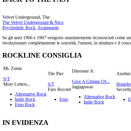
Velvet Underground, The
The Velvet Underground & Nico
Psychedelic Rock
,
Avantgarde
Se gli anni 1966 e 1967 vengono unanimemente riconosciuti come uno de
rivoluzionare completamente le sonorità, l'umore, la struttura e il con
ROCKLINE CONSIGLIA
Mt. Zuma
Dinosaur Jr.
The Pier
Anohni
S/T
Give A Glimpe Of...
More Letters...
S/T
Hopeles
Jagjaguwar
Faro Record
Secretl
Alternative Rock
Alternative Rock
Indie Rock
Emo
E
Indie Rock
Emo Rock
IN EVIDENZA