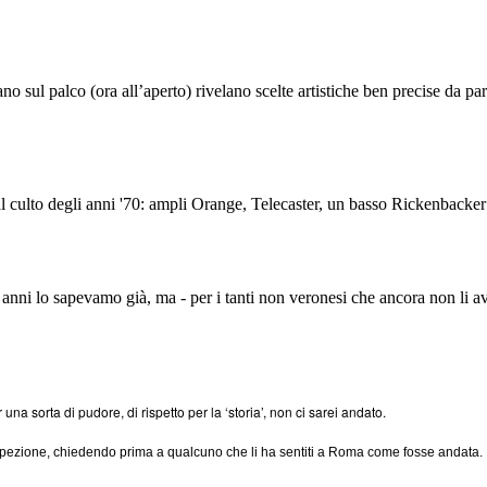
 sul palco (ora all’aperto) rivelano scelte artistiche ben precise da par
al culto degli anni '70: ampli Orange, Telecaster, un basso Rickenbacke
 anni lo sapevamo già, ma - per i tanti non veronesi che ancora non li ave
na sorta di pudore, di rispetto per la ‘storia’, non ci sarei andato.
ospezione, chiedendo prima a qualcuno che li ha sentiti a Roma come fosse andata.