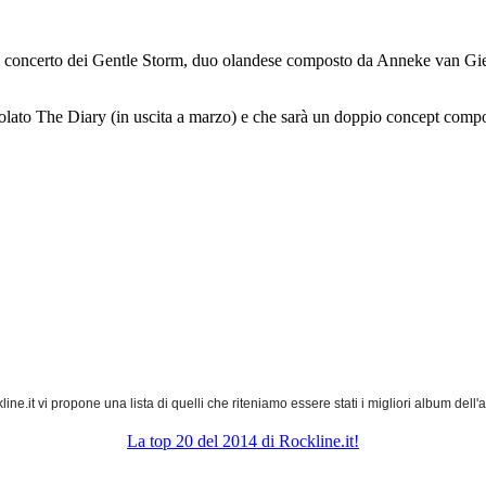
 al concerto dei Gentle Storm, duo olandese composto da Anneke van Gie
itolato The Diary (in uscita a marzo) e che sarà un doppio concept comp
ine.it vi propone una lista di quelli che riteniamo essere stati i migliori album del
La top 20 del 2014 di Rockline.it!