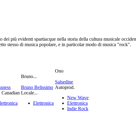
i più evidenti spartiacque nella storia della cultura musicale occident
cetto stesso di musica popolare, e in particolar modo di musica "rock".
Ono
Bruno...
Salsedine
sness
Bruno Belissimo
Autoprod.
y Canadian
Locale...
New Wave
lettronica
Elettronica
Elettronica
Indie Rock