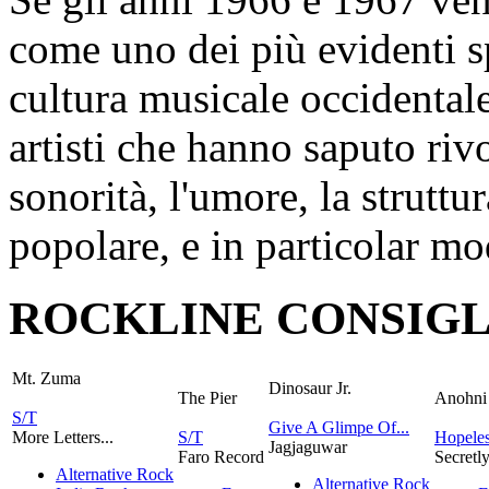
come uno dei più evidenti sp
cultura musicale occidentale
artisti che hanno saputo ri
sonorità, l'umore, la struttu
popolare, e in particolar m
ROCKLINE CONSIGL
Mt. Zuma
Dinosaur Jr.
The Pier
Anohni
S/T
Give A Glimpe Of...
More Letters...
S/T
Hopeles
Jagjaguwar
Faro Record
Secretl
Alternative Rock
Alternative Rock