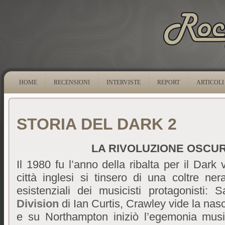
HOME
RECENSIONI
INTERVISTE
REPORT
ARTICOLI
STORIA DEL DARK 2
LA RIVOLUZIONE OSCUR
Il 1980 fu l’anno della ribalta per il Dark
città inglesi si tinsero di una coltre ner
http://1edpillsforhealth.com/
1edpillsforhealth.com
esistenziali dei musicisti protagonisti: 
Division
di Ian Curtis, Crawley vide la nas
e su Northampton iniziò l’egemonia mus