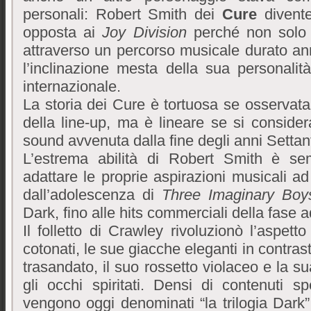
personali: Robert Smith dei
Cure
divent
opposta ai
Joy Division
perché non solo r
attraverso un percorso musicale durato ann
l’inclinazione mesta della sua personalit
internazionale.
La storia dei Cure è tortuosa se osservata so
della line-up, ma è lineare se si consider
sound avvenuta dalla fine degli anni Settanta
L’estrema abilità di Robert Smith è se
adattare le proprie aspirazioni musicali ad
dall’adolescenza di
Three Imaginary Bo
Dark, fino alle hits commerciali della fase a
Il folletto di Crawley rivoluzionò l’aspett
cotonati, le sue giacche eleganti in contr
trasandato, il suo rossetto violaceo e la su
gli occhi spiritati. Densi di contenuti sp
vengono oggi denominati “la trilogia Dark” 