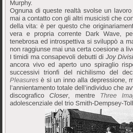
Murphy.
Ognuna di queste realtà svolse un lavoro 
http://1canadianxpills.com/
1canadianxpills.com
mai a contatto con gli altri musicisti che c
della vita: è per questo che originariamen
vera e propria corrente Dark Wave, per
tenebrosa ed introspettiva si sviluppò a m
non raggiunse mai una certa coesione a live
I timidi ma consapevoli debutti di
Joy Divis
ancora vivo ed aperto uno spiraglio risp
successivi trionfi del nichilismo del de
Pleasures
è sì un inno alla depressione, 
l’annientamento totale dell’individuo che av
discografico
Closer
, mentre
Three Ima
adolescenziale del trio Smith-Dempsey-Tol