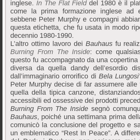
inglese.
In The Flat Field
del 1980 è il pl
come la prima formazione inglese ad ess
sebbene Peter Murphy e compagni abbiano 
questa etichetta, che fu usata in modo ripet
decennio 1980-1990.
L’altro ottimo lavoro dei
Bauhaus
fu realiz
Burning From The Inside
: come qualsia
questo fu accompagnato da una copertina a
diversa da quella dandy dell’esordio di
dall’immaginario orrorifico di
Bela Lungosi
Peter Murphy decise di far assumere alle t
quella della tipica canzone, distanziando
accessibili ed ossessive dei prodotti preced
Burning From The Inside
segnò comunque 
Bauhaus
, poiché una settimana prima del
comunicò la conclusione del progetto e sa
un emblematico “Rest In Peace”. A differen